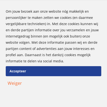
Om jouw bezoek aan onze website nóg makkelijk en
persoonlijker te maken zetten we cookies (en daarmee
vergelijkbare technieken) in. Met deze cookies kunnen wij
en derde partijen informatie over jou verzamelen en jouw
Sporttakken
Volleybal
internetgedrag binnen (en mogelijk ook buiten) onze
website volgen. Met deze informatie passen wij en derde
WAT IS VOLLEYBAL?
partijen content of advertenties aan jouw interesses en
Dinsdag 7 april 2020
profiel aan. Daarnaast is het dankzij cookies mogelijk
informatie te delen via social media.
Kom verschillende
sporten uitproberen
Accepteer
tijdens de Multisportdag
voor doven en
Weiger
slechthorenden in Zwolle
op 2 oktober 2021
Maandag 16 augustus 2021
Oud-Chef de Mission