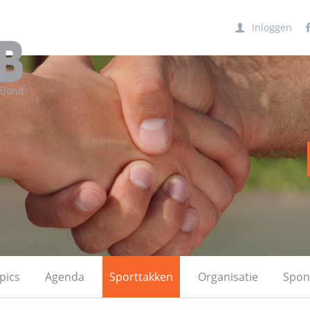
Inloggen
pics
Agenda
Sporttakken
Organisatie
Spon